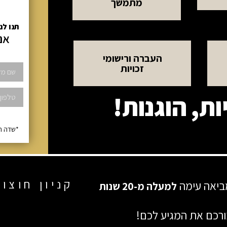
מתמשך
תנו לנ
אנ
העברה ורישומי
זכויות
ת, הוגנות!
*שדה ח
קניון חוצו
מביאה עימה
למעלה מ-20 שנות
עבורכם את המגיע לכם!