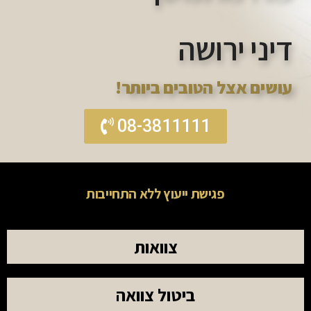
דיני ירושה
עושים אצל הטובים ביותר!
08-3811111
פגישת ייעוץ ללא התחייבות
צוואות
ביטול צוואה